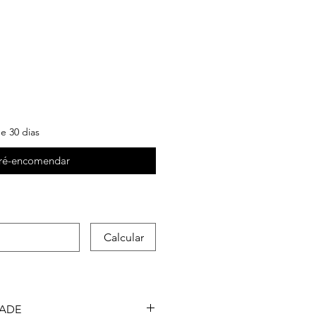
reço
e 30 dias
ré-encomendar
Calcular
DADE