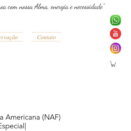
soa com nossa Alma, energia e necessidade"
ervação
Contato
va Americana (NAF)
Especial|