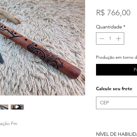
P
R$ 766,00
Quantidade
*
Produção em torno d
P
Calcule seu frete
inação Fm
NÍVEL DE HABILI