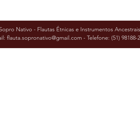
Sopro Nativo - Flautas Étnicas e Instrumentos Ancestrai
il:
flauta.sopronativo@gmail.com
-
Telefone: (51) 98188-