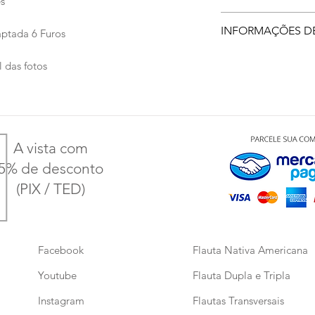
s
A Flauta Nativa A
INFORMAÇÕES D
ptada 6 Furos
mais faceis de toca
embocadura. O sist
A entrega é via Co
 das fotos
apenas ao soprar o
contratada pelo c
conhecimento musi
confirmado o cad
escala é harmonios
e postagem.
criação das melodia
Você receberá 
o acompanhame
A vista com
Entrega 100% g
5% de desconto
(PIX / TED)
Facebook
Flauta Nativa Americana
Youtube
Flauta Dupla e Tripla
Instagram
Flautas Transversais