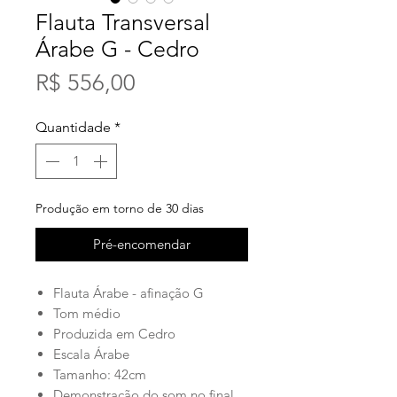
Flauta Transversal
Árabe G - Cedro
Preço
R$ 556,00
Quantidade
*
Produção em torno de 30 dias
Pré-encomendar
Flauta Árabe - afinação G
Tom médio
Produzida em Cedro
Escala Árabe
Tamanho: 42cm
Demonstração do som no final