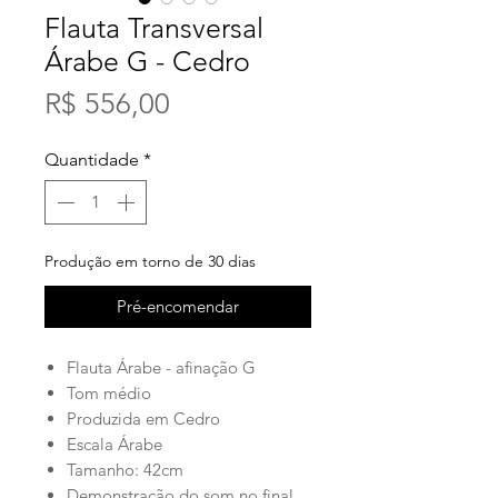
Flauta Transversal
Árabe G - Cedro
Preço
R$ 556,00
Quantidade
*
Produção em torno de 30 dias
Pré-encomendar
Flauta Árabe - afinação G
Tom médio
Produzida em Cedro
Escala Árabe
Tamanho: 42cm
Demonstração do som no final