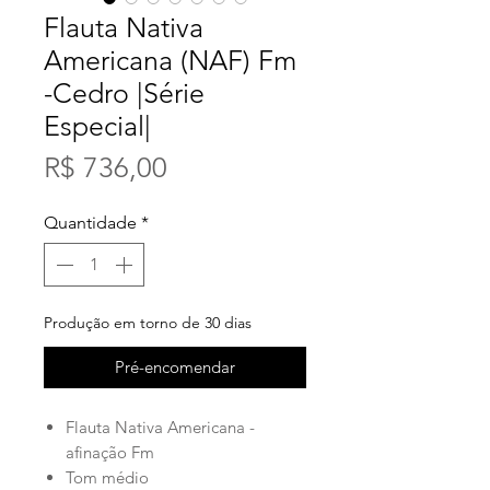
Flauta Nativa
Americana (NAF) Fm
-Cedro |Série
Especial|
Preço
R$ 736,00
Quantidade
*
Produção em torno de 30 dias
Pré-encomendar
Flauta Nativa Americana -
afinação Fm
Tom médio