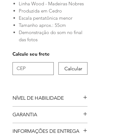
Linha Wood - Madeiras Nobres
Produzida em Cedro
Escala pentatônica menor
Tamanho aprox.: 55cm
Demonstração do som no final
das fotos
Calcule seu frete
Calcular
NÍVEL DE HABILIDADE
A Flauta Nativa Americana é um
GARANTIA
dos instrumentos mais faceis de
tocar , não exige técnica de
Garantia de 5 anos para
INFORMAÇÕES DE ENTREGA
embocadura. O sistema de sopro
defeitos de fabricação
é facilitado, apenas ao soprar o